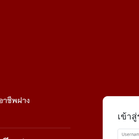
เข้าส
Userna